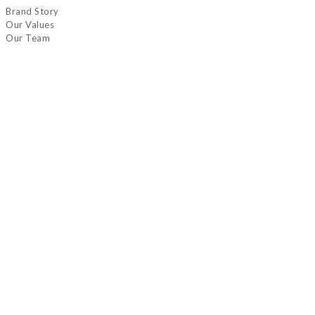
Brand Story
Our Values
Our Team
Help
Delivery & Shipping
Payment
聯絡我們
地址 : 香港九龍青山道489-491號香港工業中心Ｃ座４樓10室
電郵 : june.mkt@tsgp.com.hk
服務時間 : 星期一至五 早上10時至下午6時（公眾假期除外）
Return Policy
| Terms and Conditions | 2022 © June Fashion