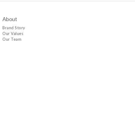
About
Brand Story
Our Values
Our Team
Help
Delivery & Shipping
Payment
聯絡我們
地址 : 香港九龍青山道489-491號香港工業中心Ｃ座４樓10室
電郵 : june.mkt@tsgp.com.hk
服務時間 : 星期一至五 早上10時至下午6時（公眾假期除外）
Return Policy
| Terms and Conditions | 2022 © June Fashion